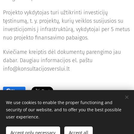
Projekto vykdytojas turi užtikrinti investicijų
tęstinumą, t. y. projektų, kurių veiklos susijusios su
investicijomis į infrastruktūrą, vykdytojai per 5 metus
nuo projekto finansavimo pabaigos.
Kviečiame kreiptis dėl dokumentų parengimo jau
dabar. Daugiau informacijos el. paštu
info@konsultacijosverslui.lt
Share
We use cookies to enable the proper functioning and
security of our website, and to offer you the best possible
user experience.
© 2010 UAB "Konsultacijos verslui" | Visos teisės saugomos
Accept only necessary
Accept all