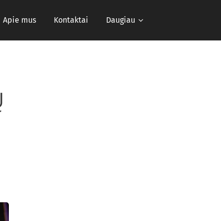
Apie mus
Kontaktai
Daugiau
Ų