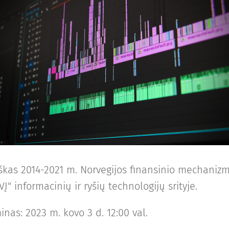
aiškas 2014-2021 m. Norvegijos finansinio mechaniz
VĮ" informacinių ir ryšių technologijų srityje.
inas: 2023 m. kovo 3 d. 12:00 val.