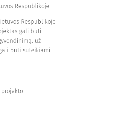
etuvos Respublikoje.
 Lietuvos Respublikoje
jektas gali būti
gyvendinimą, už
ali būti suteikiami
 projekto