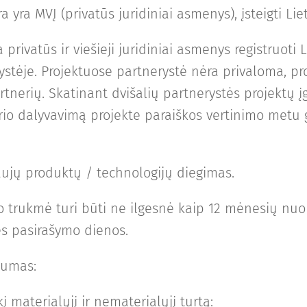
a yra MVĮ (privatūs juridiniai asmenys), įsteigti Li
 privatūs ir viešieji juridiniai asmenys registruoti
ystėje. Projektuose partnerystė nėra privaloma, pro
tnerių. Skatinant dvišalių partnerystės projektų į
io dalyvavimą projekte paraiškos vertinimo metu g
ujų produktų / technologijų diegimas.
o trukmė turi būti ne ilgesnė kaip 12 mėnesių nuo
es pasirašymo dienos.
vumas:
kį materialųjį ir nematerialųjį turtą: