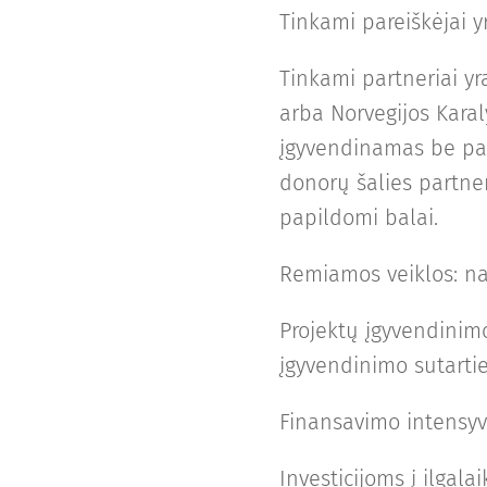
Tinkami pareiškėjai yr
Tinkami partneriai yra
arba Norvegijos Karal
įgyvendinamas be par
donorų šalies partner
papildomi balai.
Remiamos veiklos: na
Projektų įgyvendinim
įgyvendinimo sutarti
Finansavimo intensy
Investicijoms į ilgalai