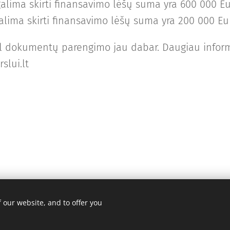
galima skirti finansavimo lėšų suma yra 600 000 Eu
alima skirti finansavimo lėšų suma yra 200 000 Eur
ėl dokumentų parengimo jau dabar. Daugiau inform
slui.lt
 our website, and to offer you
augomos