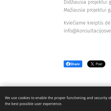
Didžiausia projektui 
Mažiausia projektui g
Kviečiame kreiptis d
info@konsultacijosver
Share
We use cookies to enable the proper functioning and security of
the best possible user experience.
© 2010 UAB "Konsultacijos verslui" | Visos teisės s