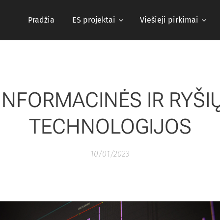
Pradžia
ES projektai
Viešieji pirkimai
INFORMACINĖS IR RYŠI
TECHNOLOGIJOS
10/01/2023