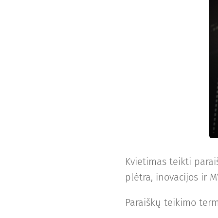
Kvietimas teikti par
plėtra, inovacijos ir M
Paraiškų teikimo term