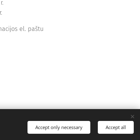
r.
.
acijos el. paštu 📧
Accept only necessary
Accept all
Powered by
Webnode
Cookies